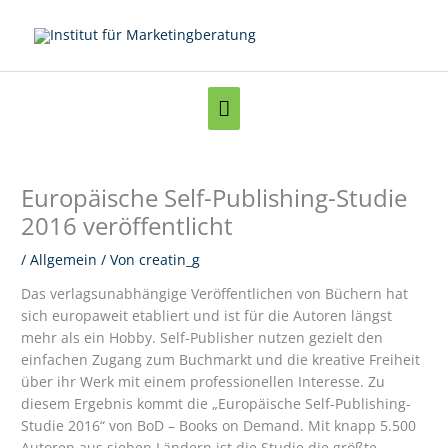
Zum
Inhalt
springen
Below
Header
Europäische Self-Publishing-Studie
2016 veröffentlicht
/
Allgemein
/ Von
creatin_g
Das verlagsunabhängige Veröffentlichen von Büchern hat
sich europaweit etabliert und ist für die Autoren längst
mehr als ein Hobby. Self-Publisher nutzen gezielt den
einfachen Zugang zum Buchmarkt und die kreative Freiheit
über ihr Werk mit einem professionellen Interesse. Zu
diesem Ergebnis kommt die „Europäische Self-Publishing-
Studie 2016“ von BoD – Books on Demand. Mit knapp 5.500
Autoren aus sieben Ländern ist die Studie die größte