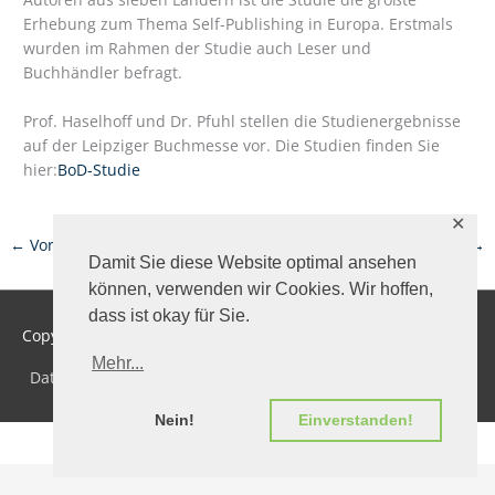
Erhebung zum Thema Self-Publishing in Europa. Erstmals
wurden im Rahmen der Studie auch Leser und
Buchhändler befragt.
Prof. Haselhoff und Dr. Pfuhl stellen die Studienergebnisse
auf der Leipziger Buchmesse vor. Die Studien finden Sie
hier:
BoD-Studie
✕
←
Vorheriger Beitrag
Nächster Beitrag
→
Damit Sie diese Website optimal ansehen
können, verwenden wir Cookies. Wir hoffen,
dass ist okay für Sie.
Copyright
©
2026 Institut für Marketingberatung
Mehr...
Datenschutz
Impressum
Kontakt
Nein!
Einverstanden!